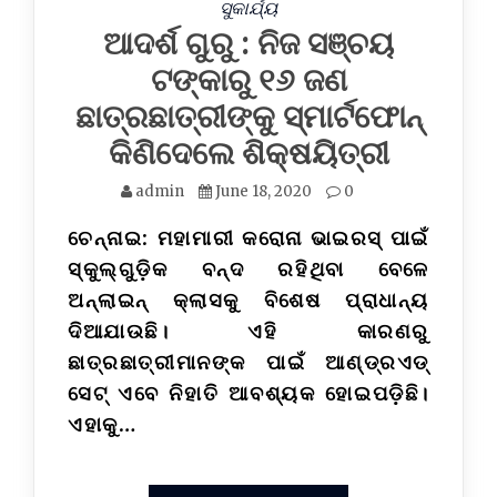
ସୁକାର୍ଯ୍ୟ
ଆଦର୍ଶ ଗୁରୁ : ନିଜ ସଞ୍ଚୟ
ଟଙ୍କାରୁ ୧୬ ଜଣ
ଛାତ୍ରଛାତ୍ରୀଙ୍କୁ ସ୍ମାର୍ଟଫୋନ୍
କିଣିଦେଲେ ଶିକ୍ଷୟିତ୍ରୀ
admin
June 18, 2020
0
ଚେନ୍ନାଇ: ମହାମାରୀ କରୋନା ଭାଇରସ୍‌ ପାଇଁ
ସ୍କୁଲ୍‌ଗୁଡ଼ିକ ବନ୍ଦ ରହିଥିବା ବେଳେ
ଅନ୍‌ଲାଇନ୍‌ କ୍ଲା‌ସକୁ ବିଶେଷ ପ୍ରାଧାନ୍ୟ
ଦିଆଯାଉଛି। ଏହି କାରଣରୁ
ଛାତ୍ରଛାତ୍ରୀମାନଙ୍କ ପାଇଁ ଆଣ୍ଡ୍ରଏଡ୍‌
ସେଟ୍ ଏବେ‌ ନିହାତି ଆବଶ୍ୟକ ‌ହୋଇପଡ଼ିଛି।
ଏହାକୁ…