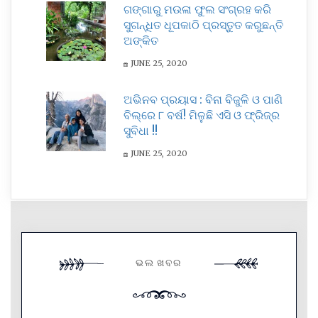
ଗଙ୍ଗାରୁ ମଉଳା ଫୁଲ ସଂଗ୍ରହ କରି
ସୁଗନ୍ଧିତ ଧୂପକାଠି ପ୍ରସ୍ତୁତ କରୁଛନ୍ତି
ଅଙ୍କିତ
JUNE 25, 2020
ଅଭିନବ ପ୍ରୟାସ : ବିନା ବିଜୁଳି ଓ ପାଣି
ବିଲ୍ରେ ୮ ବର୍ଷ! ମିଳୁଛି ଏସି ଓ ଫ୍ରିଜ୍ର
ସୁବିଧା !!
JUNE 25, 2020
ଭଲ ଖବର