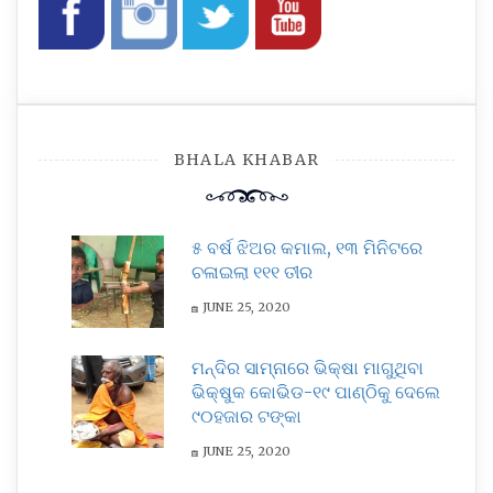
BHALA KHABAR
୫ ବର୍ଷ ଝିଅର କମାଲ, ୧୩ ମିନିଟରେ
ଚଳାଇଲା ୧୧୧ ତୀର
JUNE 25, 2020
ମନ୍ଦିର ସାମ୍ନାରେ ଭିକ୍ଷା ମାଗୁଥିବା
ଭିକ୍ଷୁକ କୋଭିଡ-୧୯ ପାଣ୍ଠିକୁ ଦେଲେ
୯୦ହଜାର ଟଙ୍କା
JUNE 25, 2020